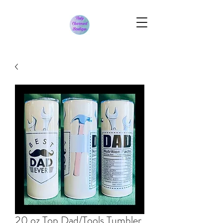
20 oz Top Dad/Tools Tumbler